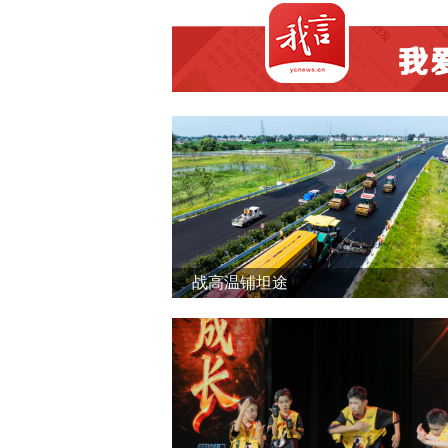
战高温铺坦途