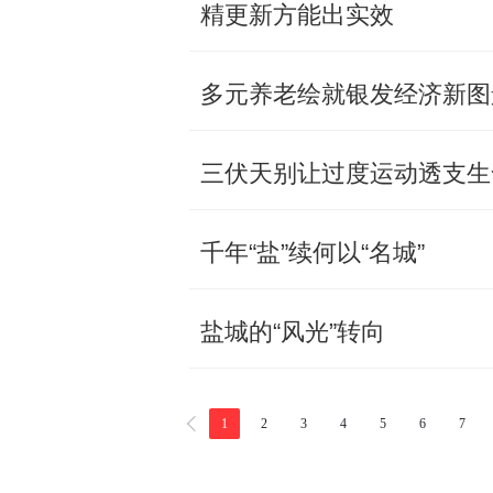
精更新方能出实效
多元养老绘就银发经济新图
三伏天别让过度运动透支生
千年“盐”续何以“名城”
盐城的“风光”转向
1
2
3
4
5
6
7