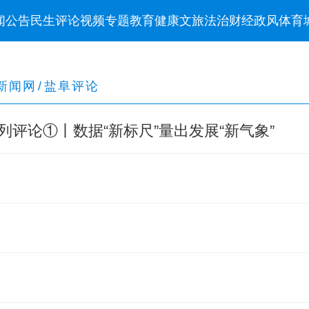
闻
公告
民生
评论
视频
专题
教育
健康
文旅
法治
财经
政风
体育
新闻网
/
盐阜评论
列评论①丨数据“新标尺”量出发展“新气象”