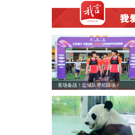
客场备战！盐城队赛前踩场！