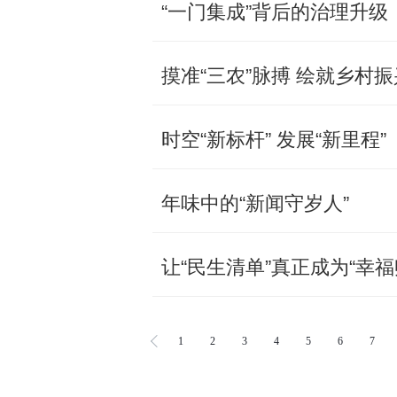
​“一门集成”背后的治理升级
摸准“三农”脉搏 绘就乡村
时空“新标杆” 发展“新里程”
年味中的“新闻守岁人”
让“民生清单”真正成为“幸福
1
2
3
4
5
6
7