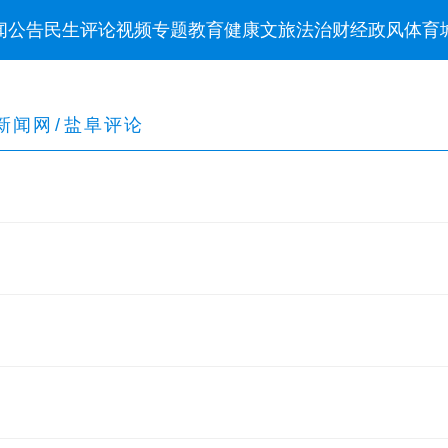
闻
公告
民生
评论
视频
专题
教育
健康
文旅
法治
财经
政风
体育
新闻网
/
盐阜评论