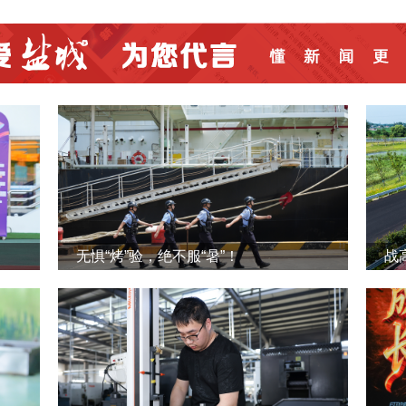
无惧“烤”验，绝不服“暑”！
战