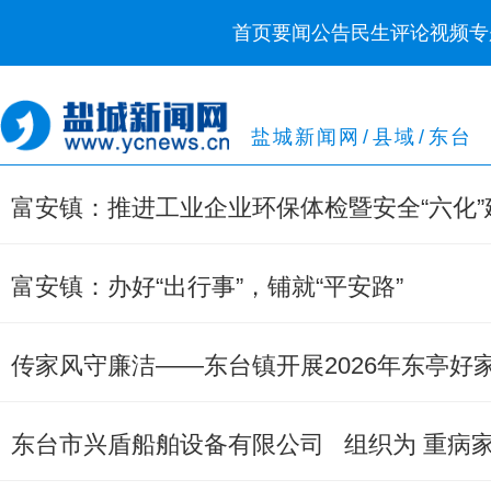
首页
要闻
公告
民生
评论
视频
专
盐城新闻网
/
县域
/
东台
富安镇：推进工业企业环保体检暨安全“六化”
富安镇：办好“出行事”，铺就“平安路”
传家风守廉洁——东台镇开展2026年东亭好家
东台市兴盾船舶设备有限公司 组织为 重病