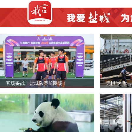
客场备战！盐城队赛前踩场！
无惧“烤”验