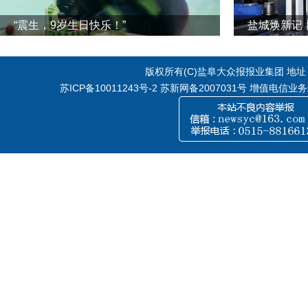
“震生，9岁生日快乐！”
版权所有(C)盐阜大众报报业集团 地址：江
苏ICP备10011243号-2
苏新网备2007031号 增值电信业务