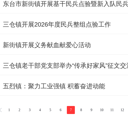
东台市新街镇开展基干民兵点验暨新入队民
三仓镇开展2026年度民兵整组点验工作
新街镇开展义务献血献爱心活动
三仓镇老干部党支部举办“传承好家风”征文交
五烈镇：聚力工业强镇 积蓄奋进动能
1
2
3
4
5
6
7
8
9
10
11
12