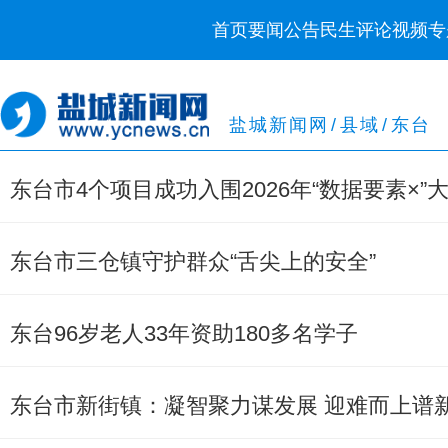
首页
要闻
公告
民生
评论
视频
专
盐城新闻网
/
县域
/
东台
东台市4个项目成功入围2026年“数据要素×
东台市三仓镇守护群众“舌尖上的安全”
东台96岁老人33年资助180多名学子
东台市新街镇：凝智聚力谋发展 迎难而上谱