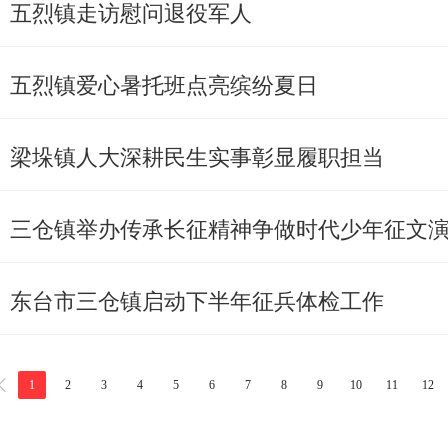
五烈镇走访慰问退役军人
五烈镇爱心暑托班点亮缤纷夏日
梁垛镇人大深耕民生实事彰显履职担当
三仓镇举办传承长征精神争做时代少年征文
东台市三仓镇启动下半年征兵体检工作
1
2
3
4
5
6
7
8
9
10
11
12