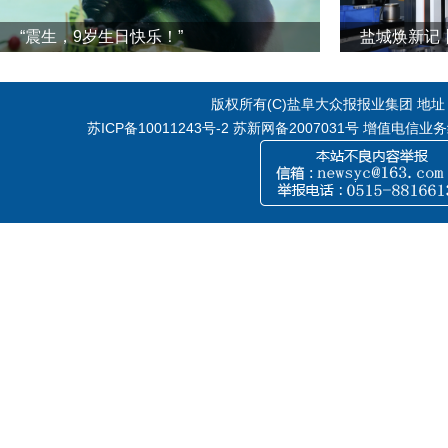
“震生，9岁生日快乐！”
版权所有(C)盐阜大众报报业集团 地址：江
苏ICP备10011243号-2
苏新网备2007031号 增值电信业务