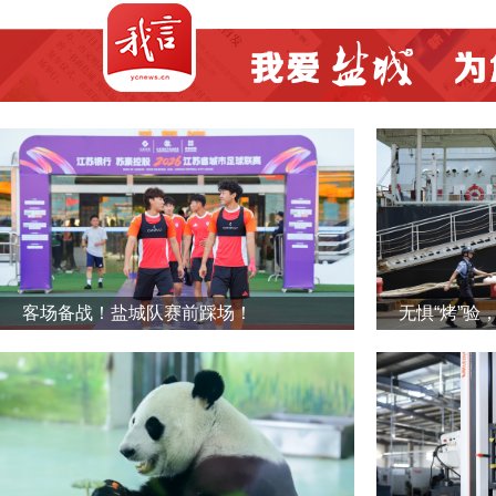
客场备战！盐城队赛前踩场！
无惧“烤”验