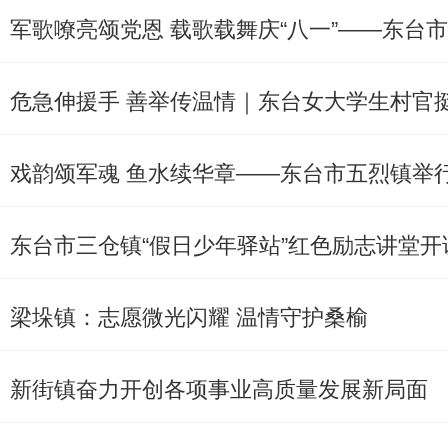
危急伸援手 善举传温情｜东台女大学生村官
戏韵颂军魂 鱼水续华章——东台市五烈镇举行
东台市三仓镇“假日少年驿站”红色励志讲堂开
梁垛镇：志愿微光闪耀 温情守护桑榆
新街镇奋力开创各项事业高质量发展新局面