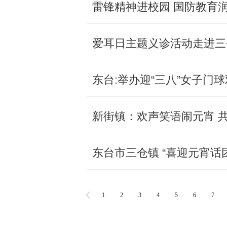
雷锋精神进校园 国防教育
爱耳日主题义诊活动走进三
东台:举办迎“三八”女子门
新街镇：欢声笑语闹元宵 
东台市三仓镇 “喜迎元宵话
1
2
3
4
5
6
7