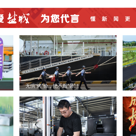
无惧“烤”验，绝不服“暑”！
战