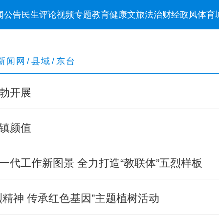
闻
公告
民生
评论
视频
专题
教育
健康
文旅
法治
财经
政风
体育
新闻网
/
县域
/
东台
勃开展
镇颜值
一代工作新图景 全力打造“教联体”五烈样板
精神 传承红色基因”主题植树活动