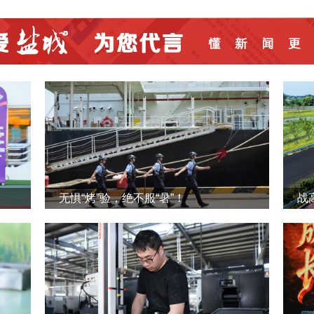
无惧“烤”验，绝不服“暑”！
战