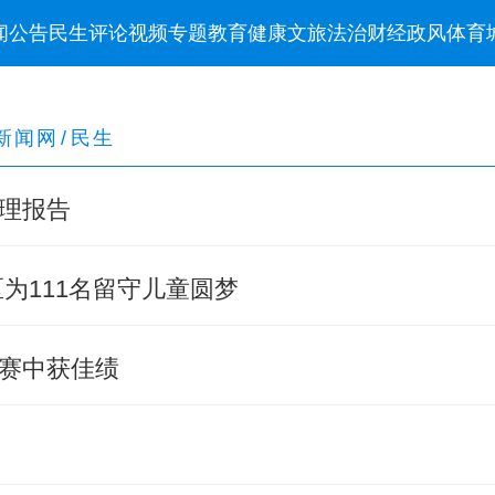
闻
公告
民生
评论
视频
专题
教育
健康
文旅
法治
财经
政风
体育
新闻网
/
民生
理报告
为111名留守儿童圆梦
赛中获佳绩