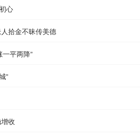
践初心
老人拾金不昧传美德
涨一平两降”
城”
稳增收