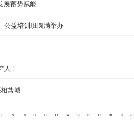
发展蓄势赋能
城）公益培训班圆满举办
梦”人！
亮相盐城
8
9
10
11
12
13
14
15
16
17
18
19
20