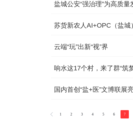
盐城公安“强治理”为高质量
苏货新农人AI+OPC（盐
云端“玩”出新“视”界
响水这17个村，来了群“筑
国内首创“盐+医”文博联展
1
2
3
4
5
6
7