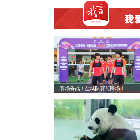
客场备战！盐城队赛前踩场！