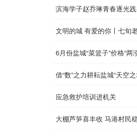
​滨海学子赵乔琳青春逐光
文明的城 有爱的你丨七旬
6月份盐城“菜篮子”价格“两
借“数”之力耕耘盐城“天空之
应急救护培训进机关
大棚芦笋喜丰收 马港村民