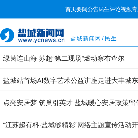
首页
要闻
公告
民生
评论
视频
专
盐城新闻网
/
民生
绿茵连山海 苏超“第二现场”燃动察布查尔
盐城站首场AI数字艺术公益讲座走进大丰城
点亮安居梦 筑巢引英才 盐城暖心安居政策留
“江苏超有料·盐城够精彩”网络主题宣传活动