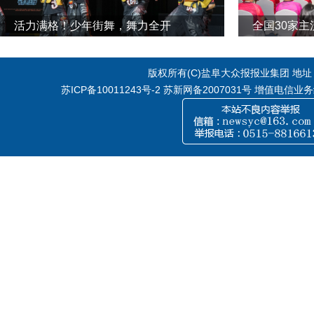
活力满格！少年街舞，舞力全开
全国30家
版权所有(C)盐阜大众报报业集团 地址：江
苏ICP备10011243号-2
苏新网备2007031号 增值电信业务