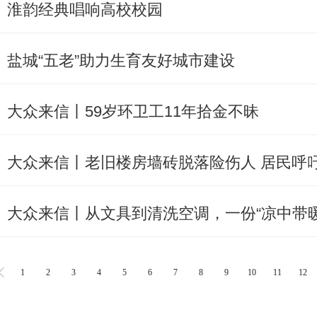
淮韵经典唱响高校校园
盐城“五老”助力生育友好城市建设
大众来信丨59岁环卫工11年拾金不昧
大众来信丨老旧楼房墙砖脱落险伤人 居民呼
大众来信丨从文具到清洗空调，一份“凉中带
1
2
3
4
5
6
7
8
9
10
11
12