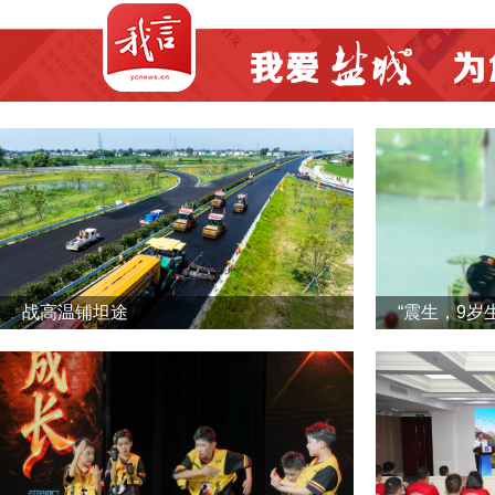
战高温铺坦途
“震生，9岁