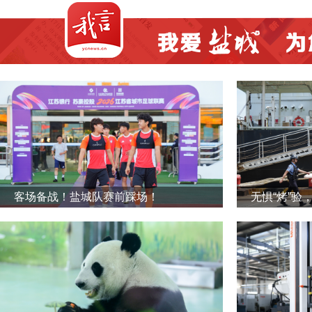
客场备战！盐城队赛前踩场！
无惧“烤”验