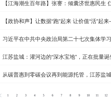
【江海潮生百年路】张謇：倾囊济世惠民生 
江苏盐城：灌河边的“深水宝地”，正在批量诞
从碳普惠到零碳会议再到能源托管，江苏盐城
1
2
3
4
5
6
7
8
9
10
11
12