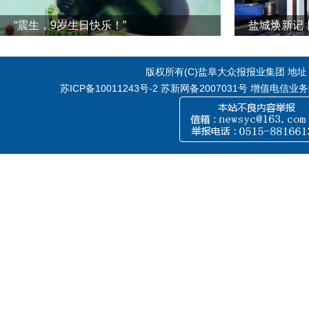
“震生，9岁生日快乐！”
版权所有(C)盐阜大众报报业集团 地址：江
苏ICP备10011243号-2
苏新网备2007031号 增值电信业务