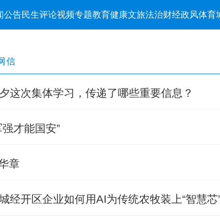
闻
公告
民生
评论
视频
专题
教育
健康
文旅
法治
财经
政风
体育
网信
夕这次集体学习，传递了哪些重要信息？
强才能国安”
绘华章
城经开区企业如何用AI为传统农牧装上“智慧芯