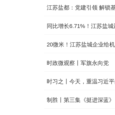
江苏盐都：党建引领 解锁基
同比增长6.71%！江苏盐
20微米！江苏盐城企业给机
时政微观察丨军旗永向党
时习之丨今天，重温习近平
制胜丨第三集《挺进深蓝》