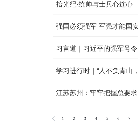
拾光纪·统帅与士兵心连心
强国必须强军 军强才能国
习言道｜习近平的强军号令
学习进行时｜“人不负青山
江苏苏州：牢牢把握总要求
1
2
3
4
5
6
7