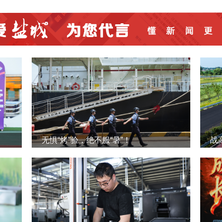
无惧“烤”验，绝不服“暑”！
战