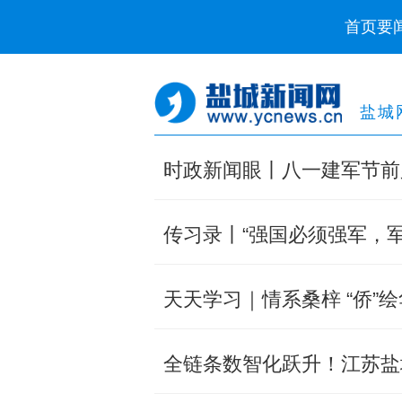
首页
要
盐城
时政新闻眼丨八一建军节前
传习录丨“强国必须强军，军
天天学习｜情系桑梓 “侨”
全链条数智化跃升！江苏盐