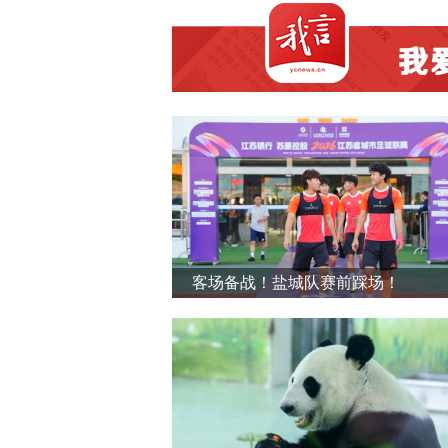
客场备战！盐城队赛前踩场！