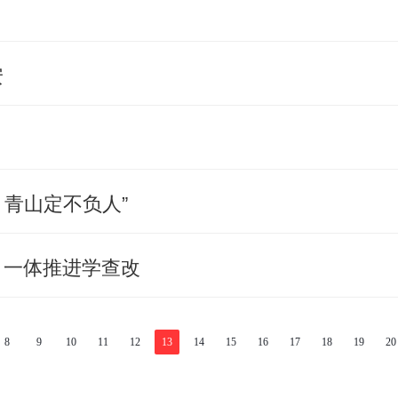
安
，青山定不负人”
 一体推进学查改
8
9
10
11
12
13
14
15
16
17
18
19
20