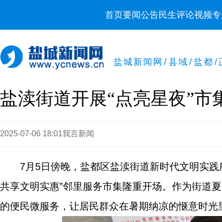
首页
要闻
公告
民生
评论
视频
专
盐城新闻网
/
县域
/
盐都
/
盐渎街道开展“点亮星夜”市
2025-07-06 18:01
我言新闻
7月5日傍晚，盐都区盐渎街道新时代文明实践
共享文明实惠”邻里服务市集隆重开场。作为街道夏
的便民微服务，让居民群众在暑期纳凉的惬意时光