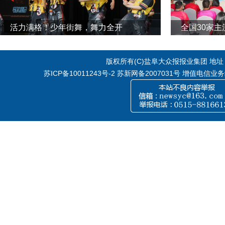
活力满格！少年街舞，舞力全开
全国30家
版权所有(C)盐阜大众报报业集团 地址：江
苏ICP备10011243号-2
苏新网备2007031号 增值电信业务