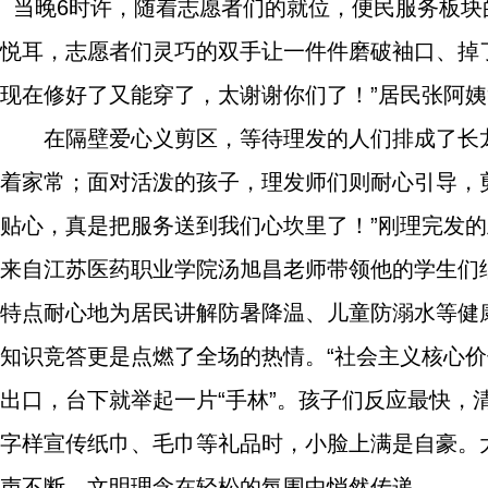
当晚6时许，随着志愿者们的就位，便民服务板块
悦耳，志愿者们灵巧的双手让一件件磨破袖口、掉
现在修好了又能穿了，太谢谢你们了！”居民张阿
在隔壁爱心义剪区，等待理发的人们排成了长
着家常；面对活泼的孩子，理发师们则耐心引导，
贴心，真是把服务送到我们心坎里了！”刚理完发
来自江苏医药职业学院汤旭昌老师带领他的学生们
特点耐心地为居民讲解防暑降温、儿童防溺水等健
知识竞答更是点燃了全场的热情。“社会主义核心价
出口，台下就举起一片“手林”。孩子们反应最快，
字样宣传纸巾、毛巾等礼品时，小脸上满是自豪。
声不断，文明理念在轻松的氛围中悄然传递。