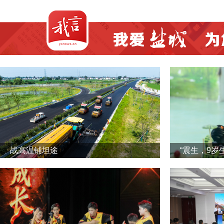
战高温铺坦途
“震生，9岁