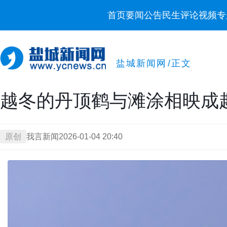
首页
要闻
公告
民生
评论
视频
专
盐城新闻网
/
正文
越冬的丹顶鹤与滩涂相映成
原创
我言新闻
2026-01-04 20:40