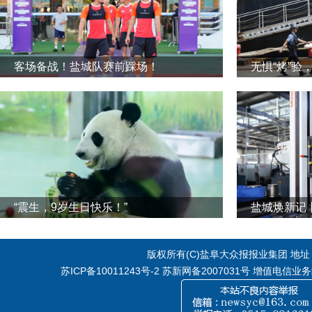
客场备战！盐城队赛前踩场！
无惧“烤”验
“震生，9岁生日快乐！”
版权所有(C)盐阜大众报报业集团 地址：江
苏ICP备10011243号-2
苏新网备2007031号 增值电信业务