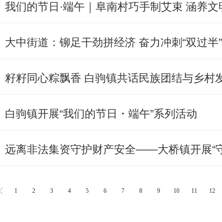
我们的节日·端午｜阜南村巧手制艾束 涵养文
大中街道：铆足干劲拼经济 奋力冲刺“双过半”
籽籽同心粽飘香 白驹镇共话民族团结与乡村
白驹镇开展“我们的节日・端午”系列活动
1
2
3
4
5
6
7
8
9
10
11
12