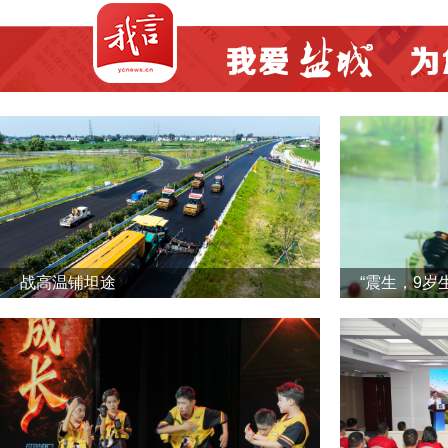
战高温铺坦途
“震生，9岁