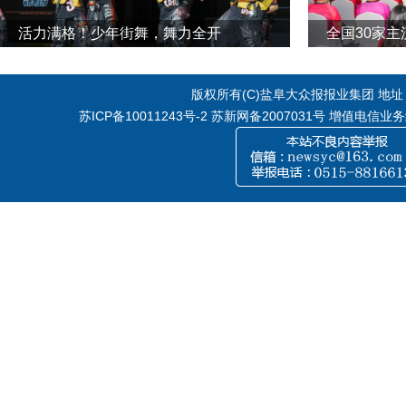
活力满格！少年街舞，舞力全开
全国30家
版权所有(C)盐阜大众报报业集团 地址：江
苏ICP备10011243号-2
苏新网备2007031号 增值电信业务