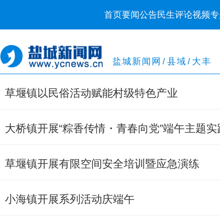
首页
要闻
公告
民生
评论
视频
专
盐城新闻网
/
县域
/
大丰
草堰镇以民俗活动赋能村级特色产业
大桥镇开展“粽香传情・青春向党”端午主题实
草堰镇开展有限空间安全培训暨应急演练
小海镇开展系列活动庆端午