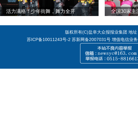
活力满格！少年街舞，舞力全开
全国30家
版权所有(C)盐阜大众报报业集团 地址：江
苏ICP备10011243号-2
苏新网备2007031号 增值电信业务