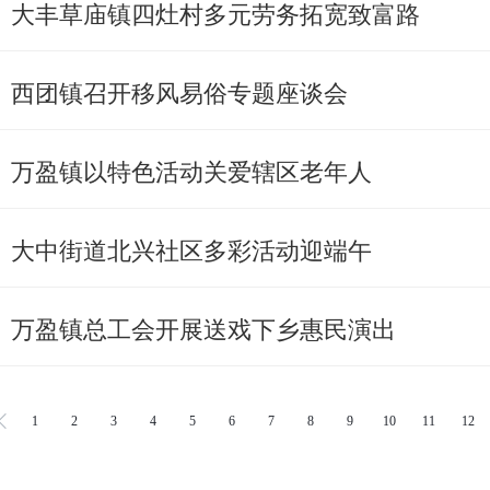
大丰草庙镇四灶村多元劳务拓宽致富路
西团镇召开移风易俗专题座谈会
万盈镇以特色活动关爱辖区老年人
大中街道北兴社区多彩活动迎端午
万盈镇总工会开展送戏下乡惠民演出
1
2
3
4
5
6
7
8
9
10
11
12