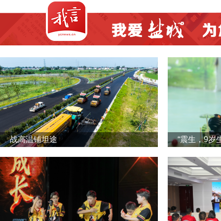
战高温铺坦途
“震生，9岁