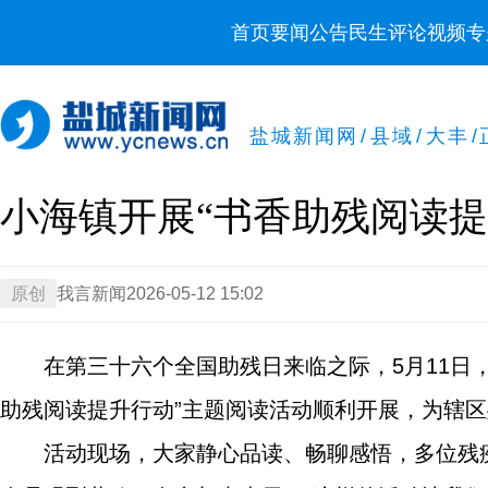
首页
要闻
公告
民生
评论
视频
专
盐城新闻网
/
县域
/
大丰
/
小海镇开展“书香助残阅读提
原创
我言新闻
2026-05-12 15:02
在第三十六个全国助残日来临之际，5月11日
助残阅读提升行动”主题阅读活动顺利开展，为辖
活动现场，大家静心品读、畅聊感悟，多位残