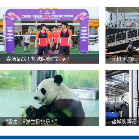
客场备战！盐城队赛前踩场！
无惧“烤”验
“震生，9岁生日快乐！”