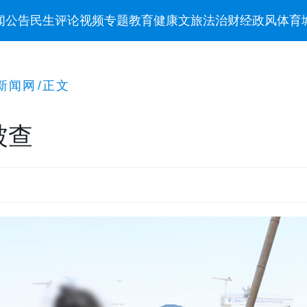
闻
公告
民生
评论
视频
专题
教育
健康
文旅
法治
财经
政风
体育
新闻网
/
正文
被查