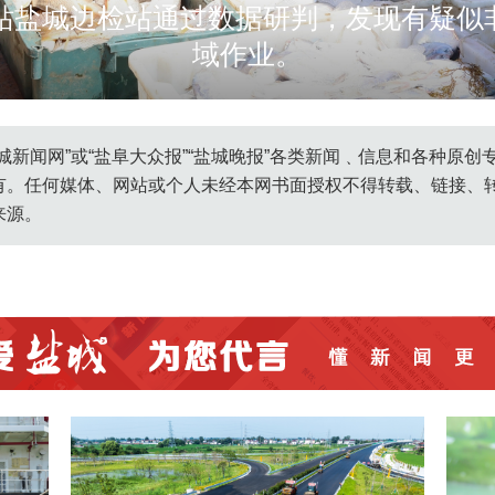
总站盐城边检站通过数据研判，发现有疑似
域作业。
oss.ycnews.cn/media/20260513/01ed130fcbb7efa3070c50b61a4
城新闻网”或“盐阜大众报”“盐城晚报”各类新闻﹑信息和各种原
有。任何媒体、网站或个人未经本网书面授权不得转载、链接、
来源。