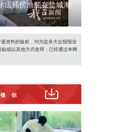
非法捕捞渔船在盐城海
根据警务协
c618d09.jpg
创专题资料的版权，均为盐阜大众报报业
转贴或以其他方式使用；已经通过本网