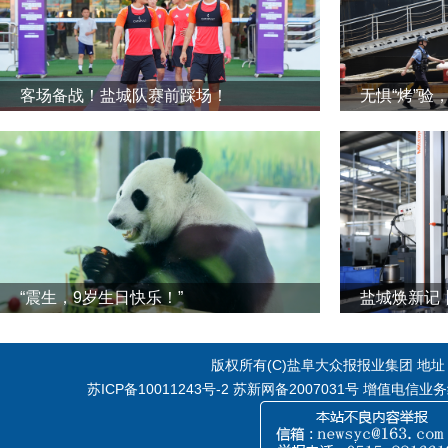
客场备战！盐城队赛前踩场！
无惧“烤”验
“震生，9岁生日快乐！”
版权所有(C)盐阜大众报报业集团 地址：江
苏ICP备10011243号-2
苏新网备2007031号 增值电信业务