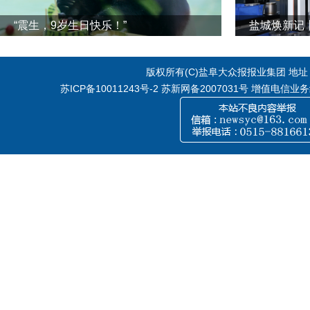
“震生，9岁生日快乐！”
版权所有(C)盐阜大众报报业集团 地址：江
苏ICP备10011243号-2
苏新网备2007031号 增值电信业务