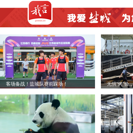
客场备战！盐城队赛前踩场！
无惧“烤”验