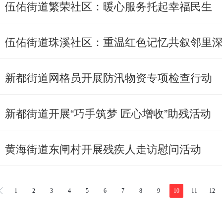
伍佑街道繁荣社区：暖心服务托起幸福民生
伍佑街道珠溪社区：重温红色记忆共叙邻里
新都街道网格员开展防汛物资专项检查行动
新都街道开展“巧手筑梦 匠心增收”助残活动
黄海街道东闸村开展残疾人走访慰问活动
1
2
3
4
5
6
7
8
9
10
11
12