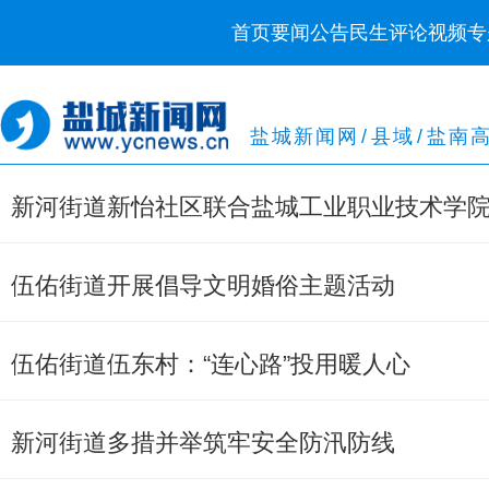
首页
要闻
公告
民生
评论
视频
专
盐城新闻网
/
县域
/
盐南
新河街道新怡社区联合盐城工业职业技术学
伍佑街道开展倡导文明婚俗主题活动
伍佑街道伍东村：“连心路”投用暖人心
新河街道多措并举筑牢安全防汛防线