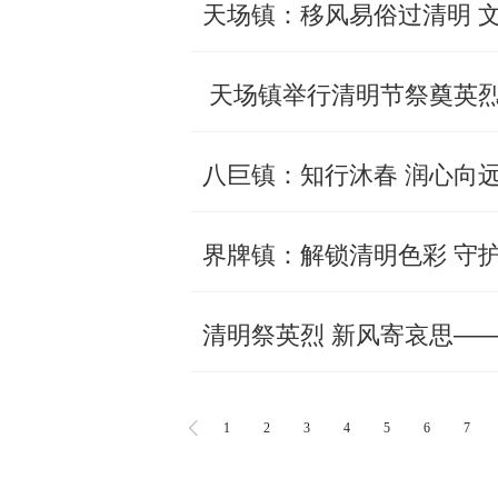
天场镇：移风易俗过清明 
天场镇举行清明节祭奠英
八巨镇：知行沐春 润心向
界牌镇：解锁清明色彩 守
清明祭英烈 新风寄哀思—
1
2
3
4
5
6
7