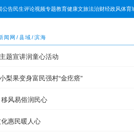
闻
公告
民生
评论
视频
专题
教育
健康
文旅
法治
财经
政风
体育
新闻网
/
县域
/
滨海
主题宣讲润童心活动
小梨果变身富民强村“金疙瘩”
 移风易俗润民心
文化惠民暖人心