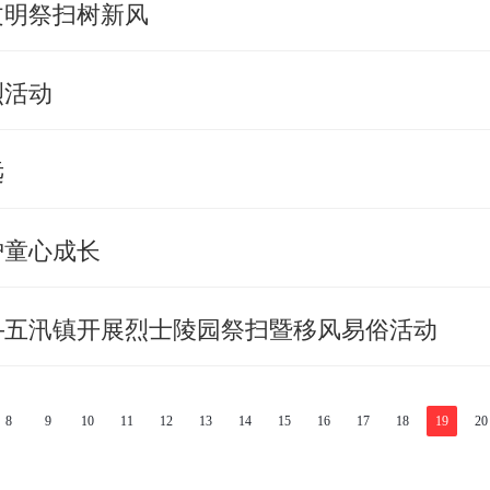
文明祭扫树新风
烈活动
远
护童心成长
—五汛镇开展烈士陵园祭扫暨移风易俗活动
8
9
10
11
12
13
14
15
16
17
18
19
20