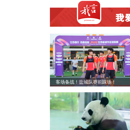
客场备战！盐城队赛前踩场！