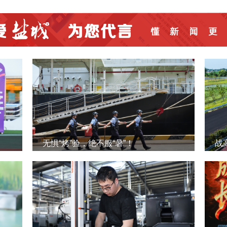
无惧“烤”验，绝不服“暑”！
战