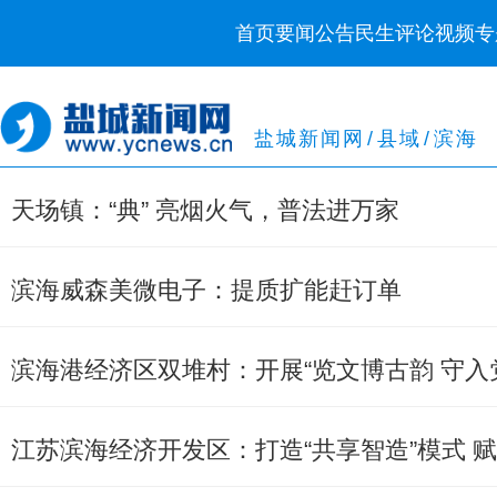
首页
要闻
公告
民生
评论
视频
专
盐城新闻网
/
县域
/
滨海
天场镇：“典” 亮烟火气，普法进万家
滨海威森美微电子：提质扩能赶订单
滨海港经济区双堆村：开展“览文博古韵 守入
江苏滨海经济开发区：打造“共享智造”模式 