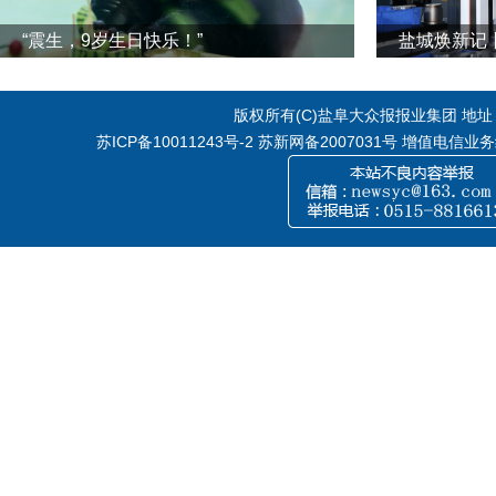
“震生，9岁生日快乐！”
版权所有(C)盐阜大众报报业集团 地址：江
苏ICP备10011243号-2
苏新网备2007031号 增值电信业务