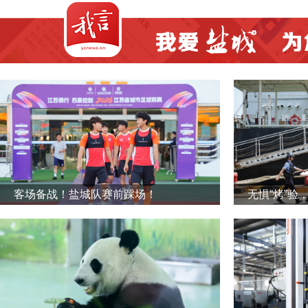
客场备战！盐城队赛前踩场！
无惧“烤”验