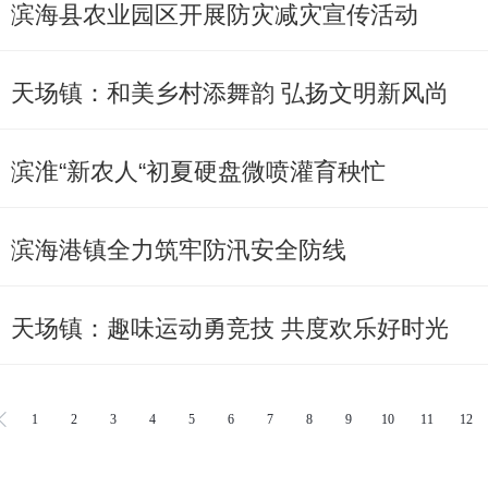
滨海县农业园区开展防灾减灾宣传活动
天场镇：和美乡村添舞韵 弘扬文明新风尚
滨淮“新农人“初夏硬盘微喷灌育秧忙
滨海港镇全力筑牢防汛安全防线
天场镇：趣味运动勇竞技 共度欢乐好时光
1
2
3
4
5
6
7
8
9
10
11
12