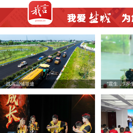
战高温铺坦途
“震生，9岁