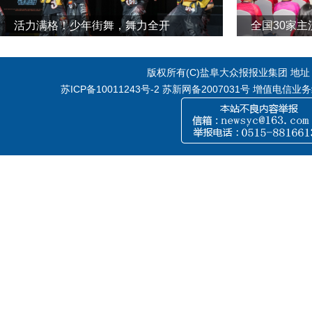
活力满格！少年街舞，舞力全开
全国30家
版权所有(C)盐阜大众报报业集团 地址：江
苏ICP备10011243号-2
苏新网备2007031号 增值电信业务