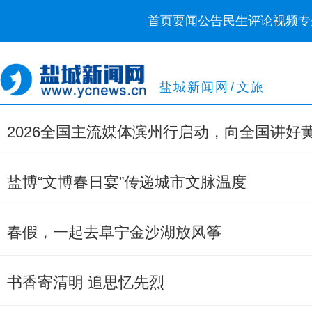
首页
要闻
公告
民生
评论
视频
专
盐城新闻网
/
文旅
2026全国主流媒体滨州行启动，向全国讲好
盐博“文博春日宴”传递城市文脉温度
春假，一起去阜宁金沙湖放风筝
书香寄清明 追思忆先烈