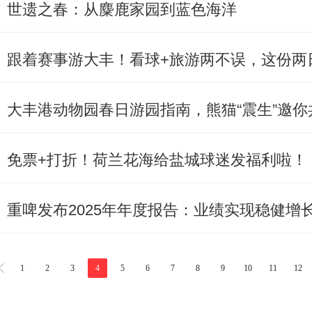
世遗之春：从麋鹿家园到蓝色海洋
跟着赛事游大丰！看球+旅游两不误，这份两
大丰港动物园春日游园指南，熊猫“震生”邀
免票+打折！荷兰花海给盐城球迷发福利啦！
重啤发布2025年年度报告：业绩实现稳健增
1
2
3
4
5
6
7
8
9
10
11
12