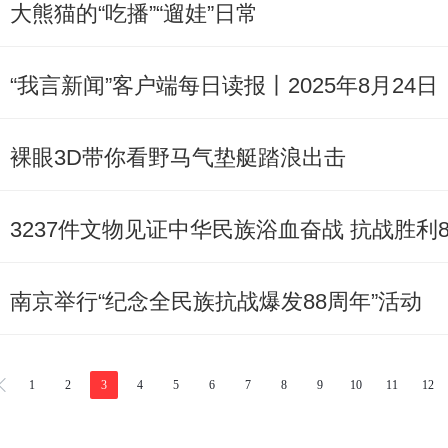
大熊猫的“吃播”“遛娃”日常
“我言新闻”客户端每日读报丨2025年8月24日
裸眼3D带你看野马气垫艇踏浪出击
3237件文物见证中华民族浴血奋战 抗战胜利
南京举行“纪念全民族抗战爆发88周年”活动
1
2
3
4
5
6
7
8
9
10
11
12