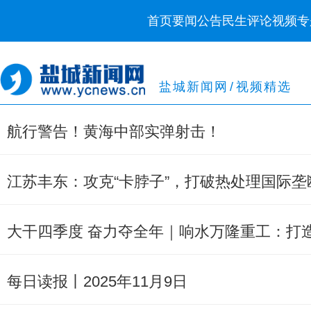
首页
要闻
公告
民生
评论
视频
专
盐城新闻网
/
视频精选
航行警告！黄海中部实弹射击！
江苏丰东：攻克“卡脖子”，打破热处理国际垄
大干四季度 奋力夺全年｜响水万隆重工：打
每日读报丨2025年11月9日