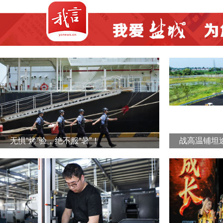
无惧“烤”验，绝不服“暑”！
战高温铺坦