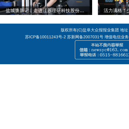
盐城焕新记丨走进江苏理研科技股份有限公司
活力满格！
版权所有(C)盐阜大众报报业集团 地址：江
苏ICP备10011243号-2
苏新网备2007031号 增值电信业务