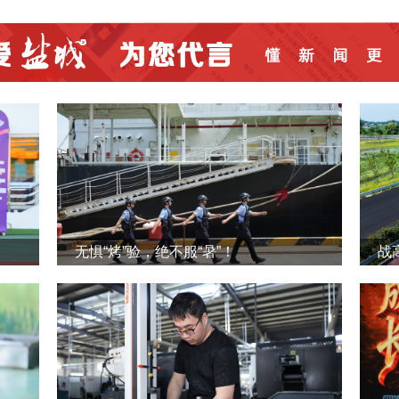
无惧“烤”验，绝不服“暑”！
战