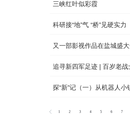
三峡红叶似彩霞
科研接“地”气 “桥”见硬实力
又一部影视作品在盐城盛大
追寻新四军足迹 | 百岁老
探“新”记（一）从机器人
1
2
3
4
5
6
7