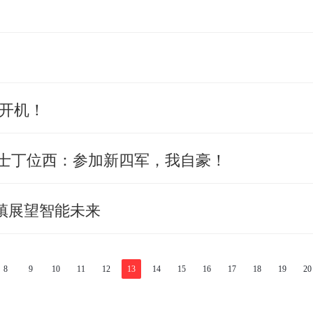
开机！
战士丁位西：参加新四军，我自豪！
小镇展望智能未来
8
9
10
11
12
13
14
15
16
17
18
19
20