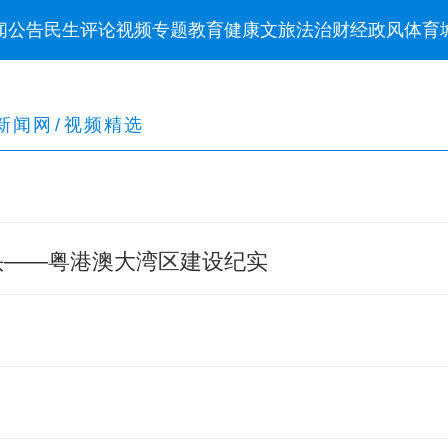
闻
公告
民生
评论
视频
专题
教育
健康
文旅
法治
财经
政风
体育
新闻网
/
视频精选
头——粤港澳大湾区建设纪实