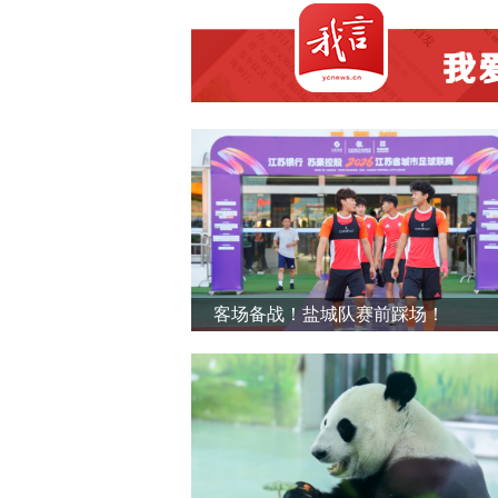
客场备战！盐城队赛前踩场！