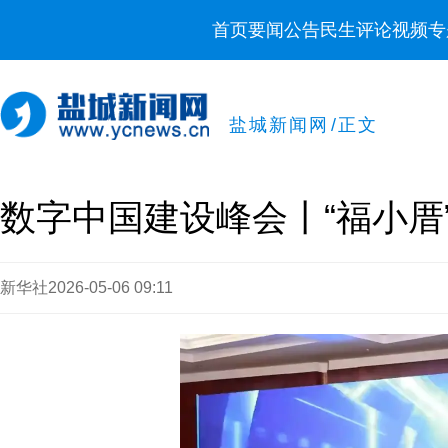
首页
要闻
公告
民生
评论
视频
专
盐城新闻网
/
正文
新华社
2026-05-06 09:11