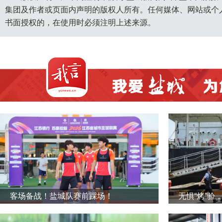
集团及作者或页面内声明的版权人所有。任何媒体、网站或个
书面授权的，在使用时必须注明上述来源。
客场备战！盐城队赛前踩场！
无惧“烤”验