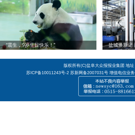
“震生，9岁生日快乐！”
版权所有(C)盐阜大众报报业集团 地址：江
苏ICP备10011243号-2
苏新网备2007031号 增值电信业务