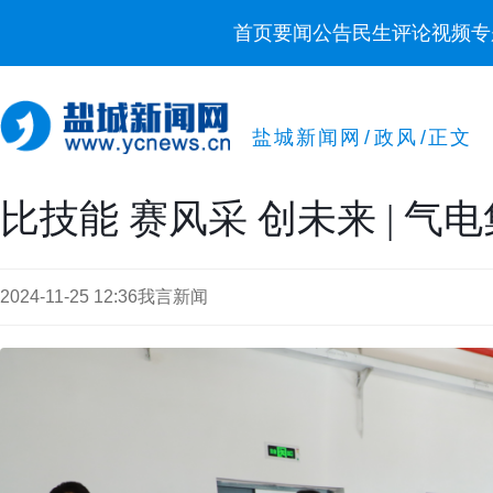
首页
要闻
公告
民生
评论
视频
专
盐城新闻网
/
政风
/
正文
比技能 赛风采 创未来 | 
2024-11-25 12:36
我言新闻