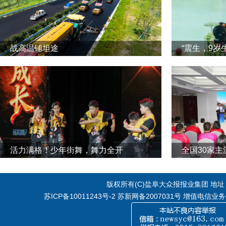
战高温铺坦途
“震生，9岁
活力满格！少年街舞，舞力全开
全国30家
版权所有(C)盐阜大众报报业集团 地址：江
苏ICP备10011243号-2
苏新网备2007031号 增值电信业务