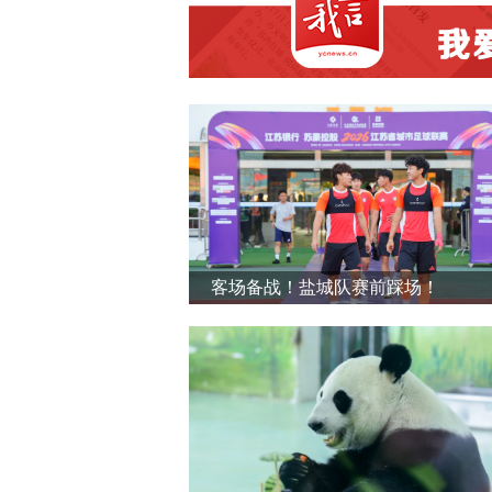
客场备战！盐城队赛前踩场！