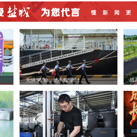
无惧“烤”验，绝不服“暑”！
战