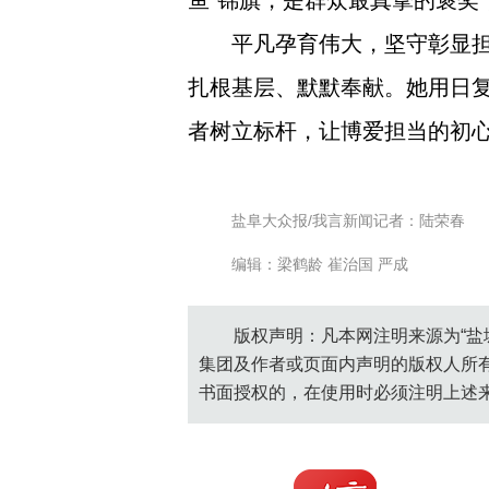
鱼”锦旗，是群众最真挚的褒奖
平凡孕育伟大，坚守彰显
扎根基层、默默奉献。她用日
者树立标杆，让博爱担当的初
盐阜大众报/我言新闻记者：陆荣春
编辑：梁鹤龄 崔治国 严成
版权声明：凡本网注明来源为“盐
集团及作者或页面内声明的版权人所
书面授权的，在使用时必须注明上述