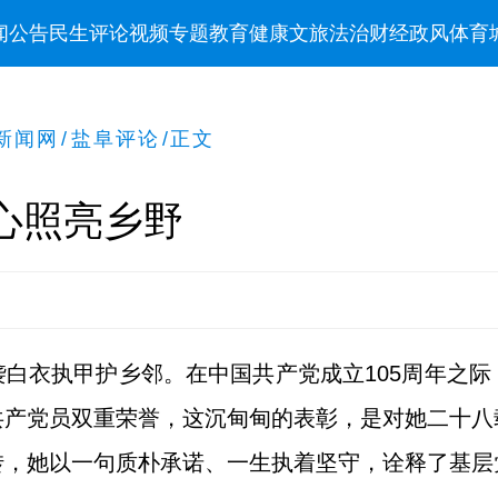
闻
公告
民生
评论
视频
专题
教育
健康
文旅
法治
财经
政风
体育
新闻网
/
盐阜评论
/
正文
心照亮乡野
白衣执甲护乡邻。在中国共产党成立105周年之
共产党员双重荣誉，这沉甸甸的表彰，是对她二十八
转，她以一句质朴承诺、一生执着坚守，诠释了基层