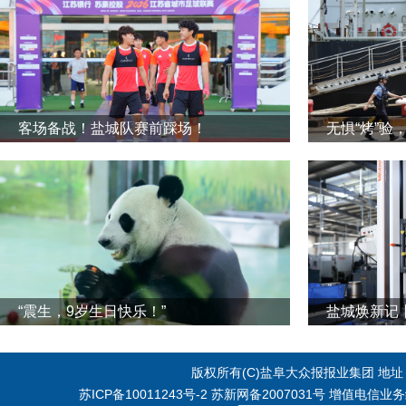
客场备战！盐城队赛前踩场！
无惧“烤”验
“震生，9岁生日快乐！”
版权所有(C)盐阜大众报报业集团 地址：江
苏ICP备10011243号-2
苏新网备2007031号 增值电信业务