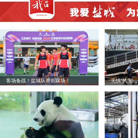
客场备战！盐城队赛前踩场！
无惧“烤”验