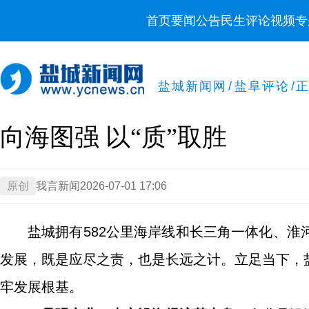
首页
要闻
公告
民生
评论
视频
专
盐城新闻网
/
盐阜评论
/
向海图强 以“质”取胜
原创
我言新闻
2026-07-01 17:06
盐城拥有582公里海岸线和长三角一体化、
发展，既是应尽之责，也是长远之计。立足当下，
牢发展根基。