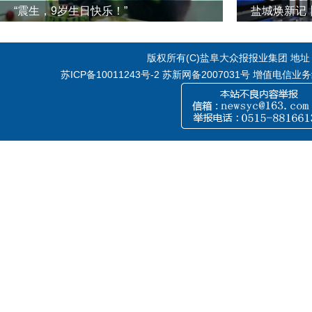
“震生，9岁生日快乐！”
版权所有(C)盐阜大众报报业集团 地址：江
苏ICP备10011243号-2
苏新网备2007031号 增值电信业务