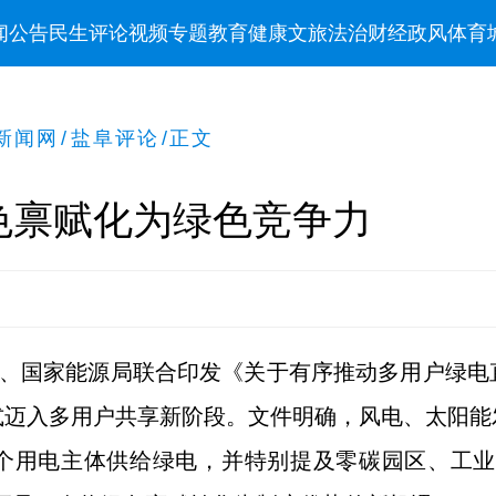
闻
公告
民生
评论
视频
专题
教育
健康
文旅
法治
财经
政风
体育
新闻网
/
盐阜评论
/
正文
色禀赋化为绿色竞争力
委、国家能源局联合印发《关于有序推动多用户绿
式迈入多用户共享新阶段。文件明确，风电、太阳能
个用电主体供给绿电，并特别提及零碳园区、工业