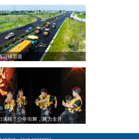
高温铺坦途
力满格！少年街舞，舞力全开