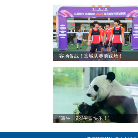
客场备战！盐城队赛前踩场！
“震生，9岁生日快乐！”