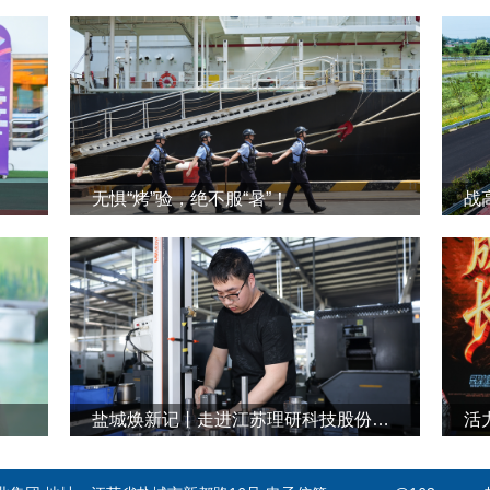
无惧“烤”验，绝不服“暑”！
战
盐城焕新记丨走进江苏理研科技股份有限公司
活