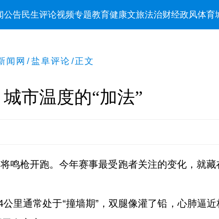
闻
公告
民生
评论
视频
专题
教育
健康
文旅
法治
财经
政风
体育
新闻网
/
盐阜评论
/
正文
，城市温度的“加法”
马拉松将鸣枪开跑。今年赛事最受跑者关注的变化，就藏
4公里通常处于“撞墙期”，双腿像灌了铅，心肺逼