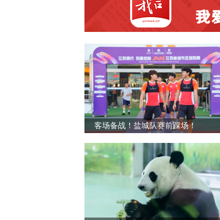
客场备战！盐城队赛前踩场！