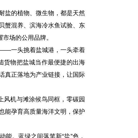
些耐盐的植物、微生物，都是天然
贝蟹混养、滨海冷水鱼试验、东
耀市场的公用品牌。
——一头挑着盐城港，一头牵着
内陆货物把盐城当作最便捷的出海
话真正落地为产业链接，让国际
海上风机与滩涂候鸟同框，零碳园
也能孕育高质量海洋文明，保护
动能。蓝绿之间落笔新“盐”色，