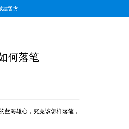
城建
警方
如何落笔
的蓝海雄心，究竟该怎样落笔，