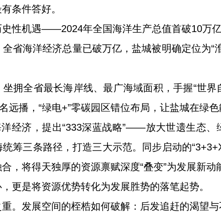
最有条件答好。
史性机遇——2024年全国海洋生产总值首破10万亿
全省海洋经济总量已破万亿，盐城被明确定位为“
坐拥全省最长海岸线、最广海域面积，手握“世界自
声名远播，“绿电+”零碳园区错位布局，让盐城在绿
海洋经济，提出“333深蓝战略”——放大世遗生态
统筹三条路径，打造三大示范。同步启动的“3+3+
合，将得天独厚的资源禀赋深度“叠变”为发展新动
心，更是将资源优势转化为发展胜势的落笔起势。
之重。发展空间的桎梏如何破解：后发追赶的渴望与