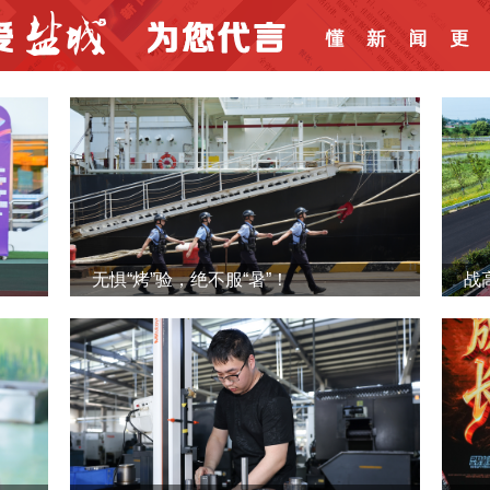
无惧“烤”验，绝不服“暑”！
战