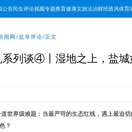
闻
公告
民生
评论
视频
专题
教育
健康
文旅
法治
财经
政风
体育
新闻网
/
盐阜评论
/
正文
机系列谈④丨湿地之上，盐城
一道世界级难题：当最严苛的生态红线，遇上最迫切
”色？