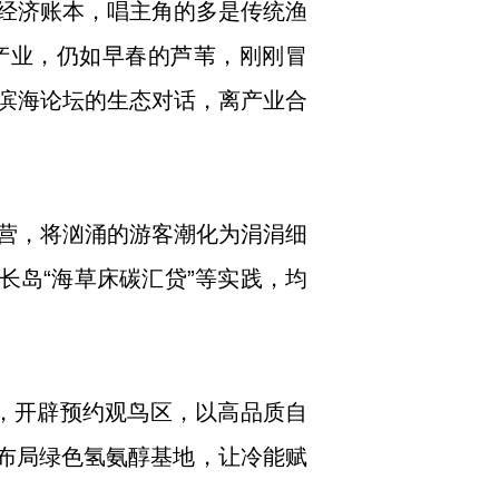
经济账本，唱主角的多是传统渔
产业，仍如早春的芦苇，刚刚冒
滨海论坛的生态对话，离产业合
营，将汹涌的游客潮化为涓涓细
长岛“海草床碳汇贷”等实践，均
式，开辟预约观鸟区，以高品质自
，布局绿色氢氨醇基地，让冷能赋