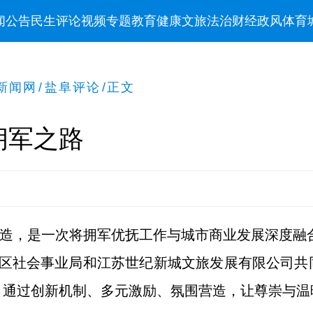
闻
公告
民生
评论
视频
专题
教育
健康
文旅
法治
财经
政风
体育
新闻网
/
盐阜评论
/
正文
拥军之路
打造，是一次将拥军优抚工作与城市商业发展深度融合
发区社会事业局和江苏世纪新城文旅发展有限公司共
，通过创新机制、多元激励、氛围营造，让尊崇与温