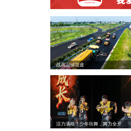
战高温铺坦途
活力满格！少年街舞，舞力全开