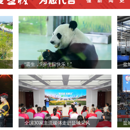
“震生，9岁生日快乐！”
全国30家主流媒体走进盐城采风
盐