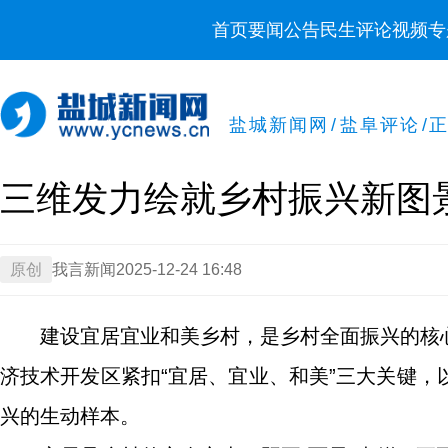
首页
要闻
公告
民生
评论
视频
专
盐城新闻网
/
盐阜评论
/
三维发力绘就乡村振兴新图
原创
我言新闻
2025-12-24 16:48
建设宜居宜业和美乡村，是乡村全面振兴的核
济技术开发区紧扣“宜居、宜业、和美”三大关键
兴的生动样本。