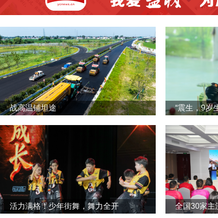
战高温铺坦途
“震生，9岁
活力满格！少年街舞，舞力全开
全国30家