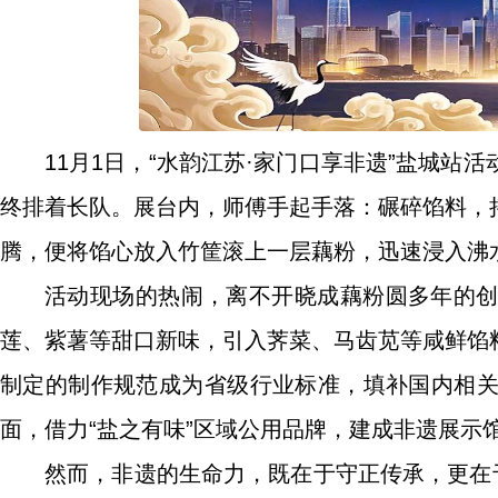
11月1日，“水韵江苏·家门口享非遗”盐城
终排着长队。展台内，师傅手起手落：碾碎馅料，
腾，便将馅心放入竹筐滚上一层藕粉，迅速浸入沸
活动现场的热闹，离不开晓成藕粉圆多年的
莲、紫薯等甜口新味，引入荠菜、马齿苋等咸鲜馅
制定的制作规范成为省级行业标准，填补国内相
面，借力“盐之有味”区域公用品牌，建成非遗展示
然而，非遗的生命力，既在于守正传承，更在