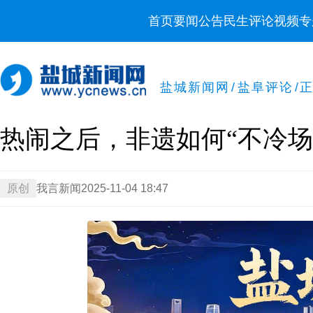
首页
要闻
公告
民生
评论
视频
专
盐城新闻网
/
盐阜评论
/
热闹之后，非遗如何“不冷场
原创
我言新闻
2025-11-04 18:47