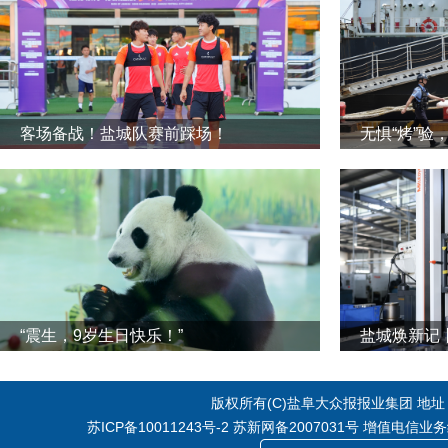
客场备战！盐城队赛前踩场！
无惧“烤”验
“震生，9岁生日快乐！”
版权所有(C)盐阜大众报报业集团 地址：江
苏ICP备10011243号-2
苏新网备2007031号 增值电信业务