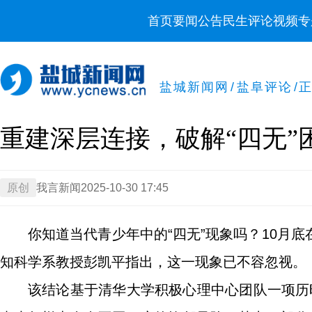
首页
要闻
公告
民生
评论
视频
专
盐城新闻网
/
盐阜评论
/
重建深层连接，破解“四无”
原创
我言新闻
2025-10-30 17:45
你知道当代青少年中的“四无”现象吗？10月
知科学系教授彭凯平指出，这一现象已不容忽视。
该结论基于清华大学积极心理中心团队一项历时