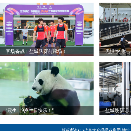
客场备战！盐城队赛前踩场！
无惧“烤”验
“震生，9岁生日快乐！”
版权所有(C)盐阜大众报报业集团 地址：江