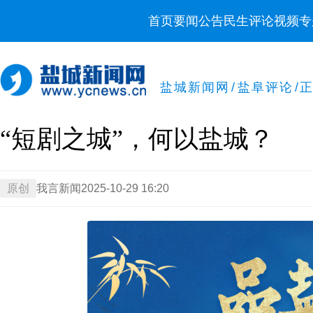
首页
要闻
公告
民生
评论
视频
专
盐城新闻网
/
盐阜评论
/
“短剧之城”，何以盐城？
原创
我言新闻
2025-10-29 16:20