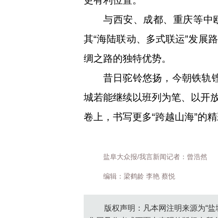
更有利位置。
与西安、成都、重庆等中
其“海陆联动、多式联运”发展
绸之路的独特优势。
昔日驼铃悠扬，今朝铁轨铿
城若能继续以班列为笔、以开
卷上，书写更多“跨越山海”的
盐阜大众报/我言新闻记者：曾浩然
编辑：梁鹤龄 李艳 蔡悦
版权声明：凡本网注明来源为“盐