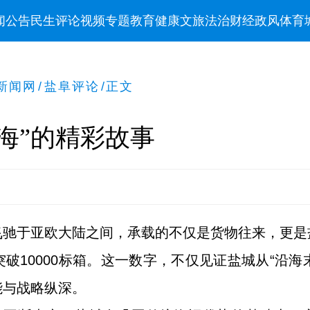
闻
公告
民生
评论
视频
专题
教育
健康
文旅
法治
财经
政风
体育
新闻网
/
盐阜评论
/
正文
海”的精彩故事
飞驰于亚欧大陆之间，承载的不仅是货物往来，更是
破10000标箱。这一数字，不仅见证盐城从“沿海末
能与战略纵深。