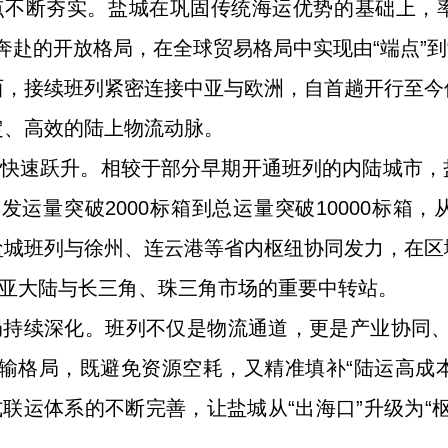
支点不断夯实。盐城在巩固传统海运优势的基础上，
向奔赴的开放格局，在全球贸易格局中实现由“端点”到
西，接续班列紧密连接中亚与欧洲，自首趟开行至今
定、高效的陆上物流动脉。
级快速跃升。相较于部分早期开通班列的内陆城市，
发运量突破2000标箱到总运量突破10000标箱
盐城班列与徐州、连云港等省内枢纽协同发力，在区
欧亚大陆与长三角、珠三角市场的重要中转站。
局持续深化。班列不仅是物流通道，更是产业协同
输格局，既避免资源空耗，又精准填补“陆运高成本
式联运体系的不断完善，让盐城从“出海口”升级为“