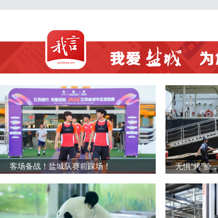
客场备战！盐城队赛前踩场！
无惧“烤”验