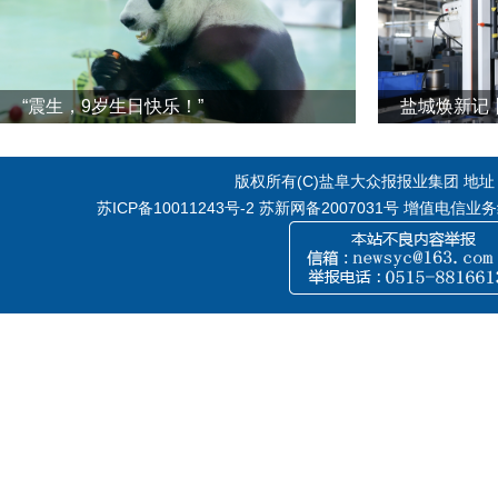
“震生，9岁生日快乐！”
版权所有(C)盐阜大众报报业集团 地址：江
苏ICP备10011243号-2
苏新网备2007031号 增值电信业务