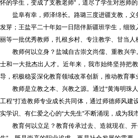
怀的学生，变成了支教老师”，道尽了学生对恩师
盐阜有幸，师泽绵长。路璐三度进疆支教，义
发芽；王盐平二十年如一日陪伴新疆班学生，细致
丽等一批优秀教师，扎根乡村、专注教学、甘当人梯
教师何以立身？盐城自古崇文尚儒、重教兴学。
士和一大批杰出人才。近年来，我市始终坚持把
导，积极稳妥深化教育领域改革创新，推动教育事
教师是立教之本、兴教之源。通过“黄海明珠人
工程”打造教师专业成长共同体，通过师德师风建
实学识、有仁爱之心的“大先生”不断涌现，成为我
教育何以立足？教育传承过去、造就现在、开