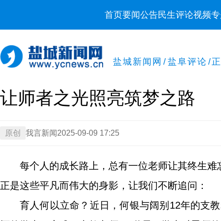
首页
要闻
公告
民生
评论
视频
专
盐城新闻网
/
盐阜评论
/
让师者之光照亮筑梦之路
原创
我言新闻
2025-09-09 17:25
每个人的成长路上，总有一位老师让其终生难
正是这些平凡而伟大的身影，让我们不断追问：
育人何以立命？近日，何银与阔别12年的支