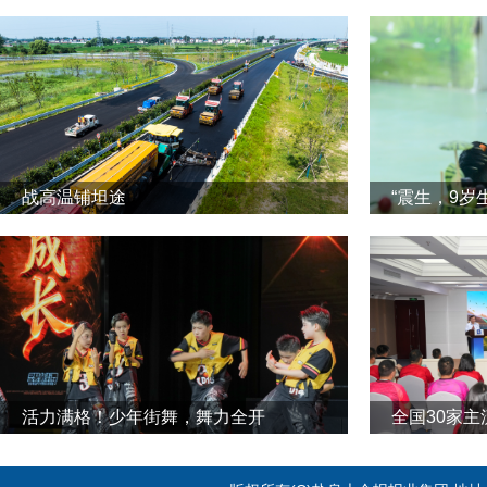
战高温铺坦途
“震生，9岁
活力满格！少年街舞，舞力全开
全国30家