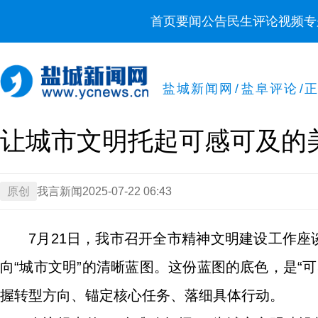
首页
要闻
公告
民生
评论
视频
专
盐城新闻网
/
盐阜评论
/
让城市文明托起可感可及的
原创
我言新闻
2025-07-22 06:43
7月21日，我市召开全市精神文明建设工作座
向“城市文明”的清晰蓝图。这份蓝图的底色，是“
握转型方向、锚定核心任务、落细具体行动。