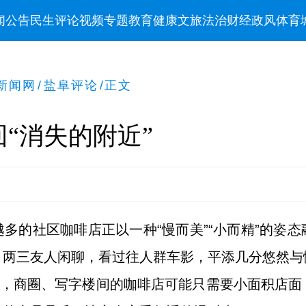
闻
公告
民生
评论
视频
专题
教育
健康
文旅
法治
财经
政风
体育
新闻网
/
盐阜评论
/
正文
“消失的附近”
多的社区咖啡店正以一种“慢而美”“小而精”的姿
、两三友人闲聊，看过往人群车影，平添几分悠然与
”，商圈、写字楼间的咖啡店可能只需要小面积店