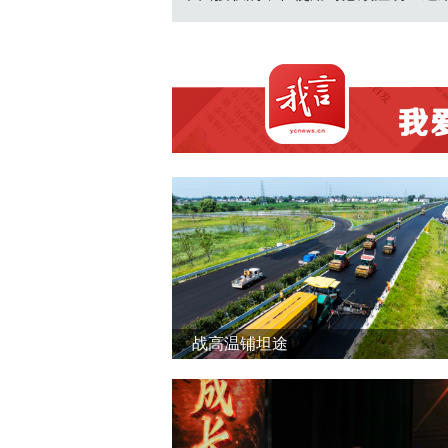
战高温铺坦途