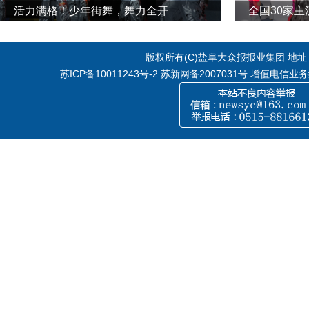
活力满格！少年街舞，舞力全开
全国30家
版权所有(C)盐阜大众报报业集团 地址：江
苏ICP备10011243号-2
苏新网备2007031号 增值电信业务