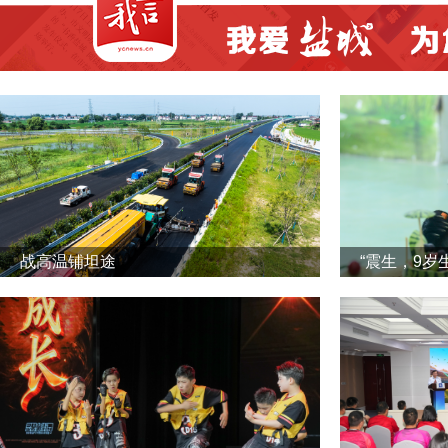
战高温铺坦途
“震生，9岁