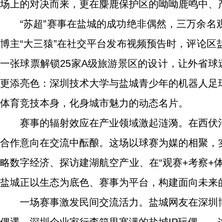
场上的对决而来，更在麋鹿保护区的呦呦鹿鸣中、
“苏超”赛事在盐城的成功绝非偶然，三万余
博主“大三猿”在社交平台发布视频预告时，评论
一张球票解锁25家A级旅游景区的设计，让外省球
更添亮色：深圳技术大学与盐城青少年的机器人足
体育竞技本身，化身城市魅力的动态名片。
赛事的辐射效应在产业领域激起涟漪。在西伏
合作意向在交流中酝酿。这场以球赛为媒的相聚，
略数字经济、探访建湖航空产业、在“观赛+考察+
盐城正以生态为底色、赛事为平台，构建面向未来
一场赛事激发民间交流活力。盐城网友在深圳