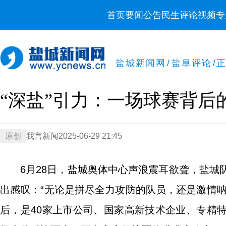
首页
要闻
公告
民生
评论
视频
专
盐城新闻网
/
盐阜评论
/
“深盐”引力：一场球赛背后
原创
我言新闻
2025-06-29 21:45
6月28日，盐城奥体中心声浪震耳欲聋，盐城队
出感叹：“无论是拼尽全力攻防的队员，还是激情
后，是40家上市公司、国家高新技术企业、专精