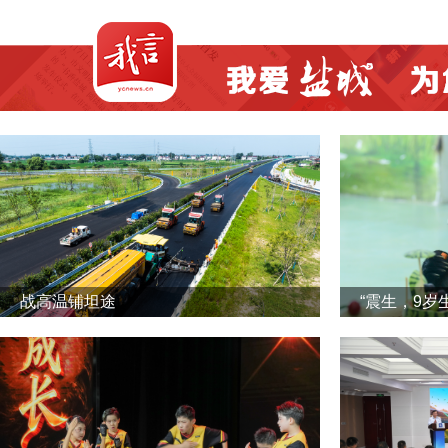
战高温铺坦途
“震生，9岁