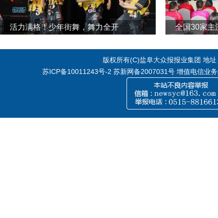
活力满格！少年街舞，舞力全开
全国30家
版权所有(C)盐阜大众报报业集团 地址：江
苏ICP备10011243号-2
苏新网备2007031号 增值电信业务