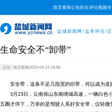
首页
要闻
公告
民生
评论
视频
专
盐城新闻网
/
盐阜评论
/
生命安全不“卸带”
原创
我言新闻
2025-04-23 18:06
安全带，这条不足几指宽的织带，何以成为道
3月23日，云南保山东南绕城高速，一辆白
五圈才停下，万幸的是驾驶人系好安全带，仅轻微