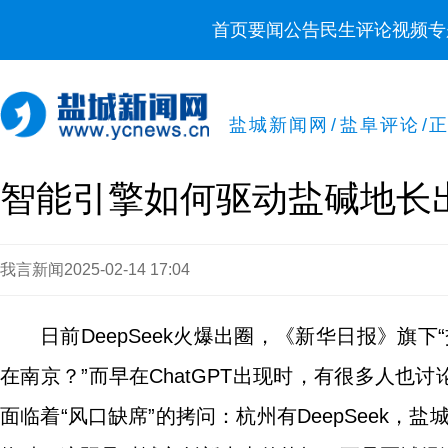
首页
要闻
公告
民生
评论
视频
专
盐城新闻网
/
盐阜评论
/
智能引擎如何驱动盐碱地长
我言新闻
2025-02-14 17:04
日前DeepSeek火爆出圈，《新华日报》旗下
在南京？”而早在ChatGPT出现时，有很多人也讨
面临着“风口缺席”的拷问：杭州有DeepSeek，盐