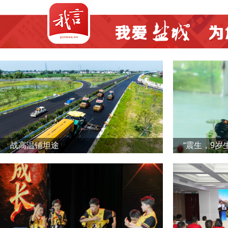
战高温铺坦途
“震生，9岁