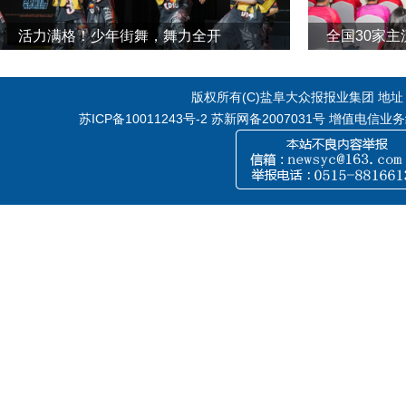
活力满格！少年街舞，舞力全开
全国30家
版权所有(C)盐阜大众报报业集团 地址：江
苏ICP备10011243号-2
苏新网备2007031号 增值电信业务