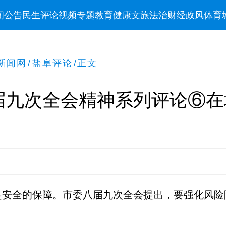
闻
公告
民生
评论
视频
专题
教育
健康
文旅
法治
财经
政风
体育
新闻网
/
盐阜评论
/
正文
届九次全会精神系列评论⑥在
是安全的保障。市委八届九次全会提出，要强化风险