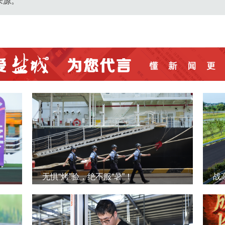
来源。
无惧“烤”验，绝不服“暑”！
战