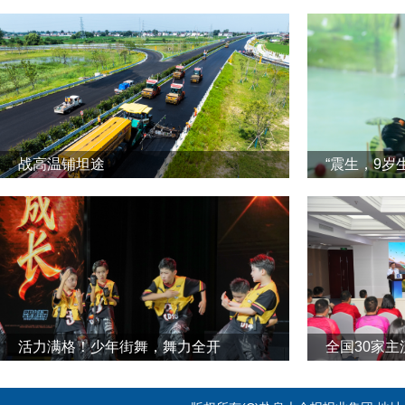
战高温铺坦途
“震生，9岁
活力满格！少年街舞，舞力全开
全国30家