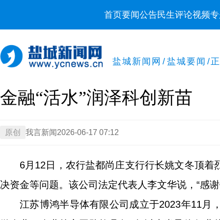
首页
要闻
公告
民生
评论
视频
专
盐城新闻网
/
盐城要闻
/
金融“活水”润泽科创新苗
原创
我言新闻
2026-06-17 07:12
6月12日，农行盐都尚庄支行行长姚文冬顶
决资金等问题。该公司法定代表人李文华说，“感谢
江苏博鸿半导体有限公司成立于2023年11