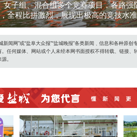
、女子组、混合组多个竞赛项目，各路强
，全程比拼激烈，展现出极高的竞技水
oss.ycnews.cn/media/20260614/0107c510fd99d0d4237b014e017
城新闻网”或“盐阜大众报”“盐城晚报”各类新闻﹑信息和各种原
有。任何媒体、网站或个人未经本网书面授权不得转载、链接、
来源。