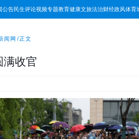
闻
公告
民生
评论
视频
专题
教育
健康
文旅
法治
财经
政风
体育
新闻网
/
正文
圆满收官