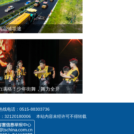
高温铺坦途
力满格！少年街舞，舞力全开
电话：0515-88303736
号：32120180006 本站内容未经许可不得转载