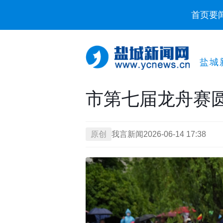
首页
要
盐城
市第七届龙舟赛
原创
我言新闻
2026-06-14 17:38