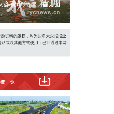
队齐聚母亲河，奋力角
准。
cff3ab3.JPG
创专题资料的版权，均为盐阜大众报报业
转贴或以其他方式使用；已经通过本网