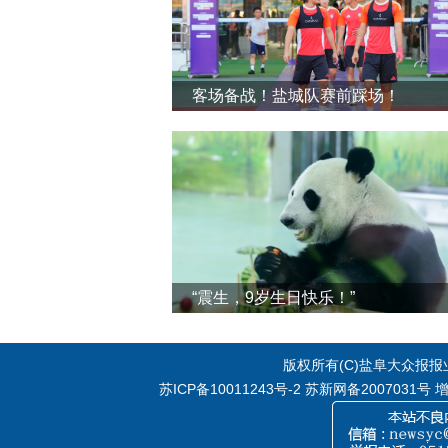
客场备战！盐城队赛前踩场！
“震生，9岁生日快乐！”
版权所有(C)盐阜大众报报业集
苏ICP备10011243号-2
苏新网备2007031号