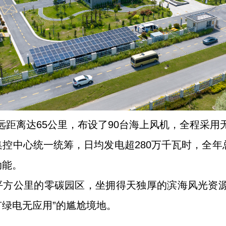
远距离达65公里，布设了90台海上风机，全程采用
控中心统一统筹，日均发电超280万千瓦时，全年
动能。
7平方公里的零碳园区，坐拥得天独厚的滨海风光资
绿电无应用”的尴尬境地。