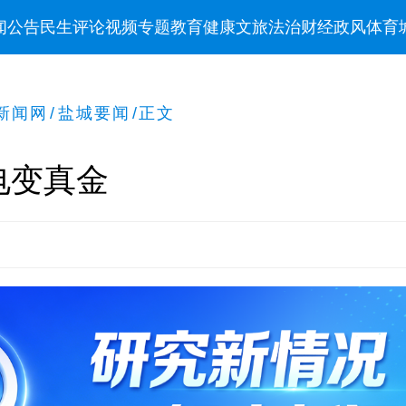
闻
公告
民生
评论
视频
专题
教育
健康
文旅
法治
财经
政风
体育
新闻网
/
盐城要闻
/
正文
电变真金