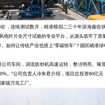
运动’，连续测试数月，精准模拟二三十年深海服役
级风电叶片全尺寸试验的专业平台，从源头筑牢了质
。如何让传统产业也搭上“零碳快车”？园区瞄准
限公司车间，涡流纺纱机高速运转，整洁明亮、噪音
80%。”公司负责人冷朱君介绍，项目总投资60亿
国家级万兆工厂。