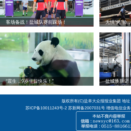
客场备战！盐城队赛前踩场！
无惧“烤”验
“震生，9岁生日快乐！”
版权所有(C)盐阜大众报报业集团 地址：江
苏ICP备10011243号-2
苏新网备2007031号 增值电信业务