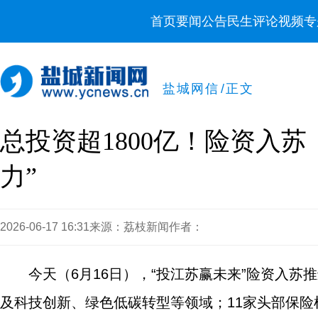
首页
要闻
公告
民生
评论
视频
专
盐城网信
/
正文
总投资超1800亿！险资入
力”
2026-06-17 16:31
来源：荔枝新闻
作者：
今天（6月16日），“投江苏赢未来”险资入苏
及科技创新、绿色低碳转型等领域；11家头部保