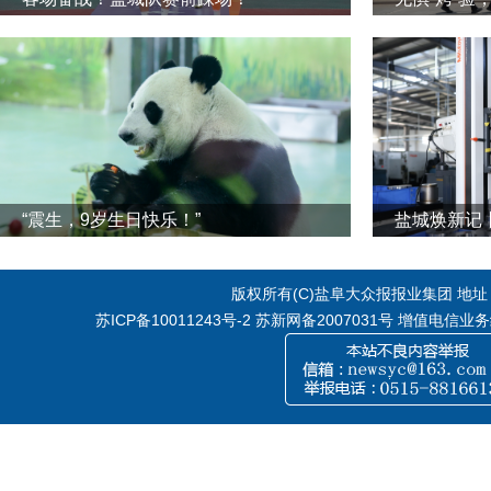
“震生，9岁生日快乐！”
版权所有(C)盐阜大众报报业集团 地址：江
苏ICP备10011243号-2
苏新网备2007031号 增值电信业务