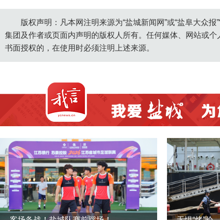
版权声明：凡本网注明来源为“盐城新闻网”或“盐阜大众报
集团及作者或页面内声明的版权人所有。任何媒体、网站或个
书面授权的，在使用时必须注明上述来源。
客场备战！盐城队赛前踩场！
无惧“烤”验