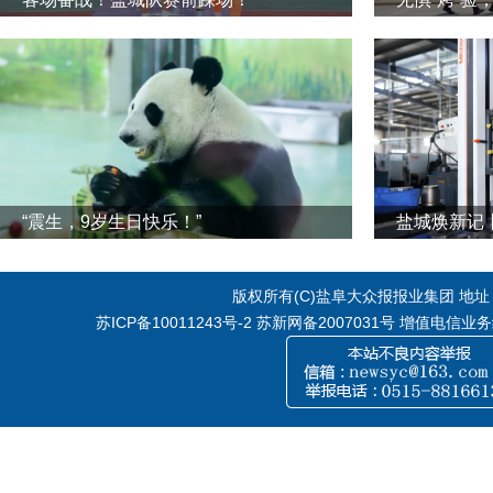
“震生，9岁生日快乐！”
版权所有(C)盐阜大众报报业集团 地址：江
苏ICP备10011243号-2
苏新网备2007031号 增值电信业务