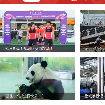
客场备战！盐城队赛前踩场！
无惧“烤”验
“震生，9岁生日快乐！”