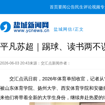
首页
要闻
公告
民生
评论
视频
专
盐城网信
/
正文
平凡苏超｜踢球、读书两不
2026-06-03 20:43
来源：交汇点新闻
作者：
交汇点讯日前，2026年体育单招收官，记者
被山东体育学院、扬州大学、西安体育学院和安徽师
来他们将带着全新的大学生身份，继续奔赴热爱的